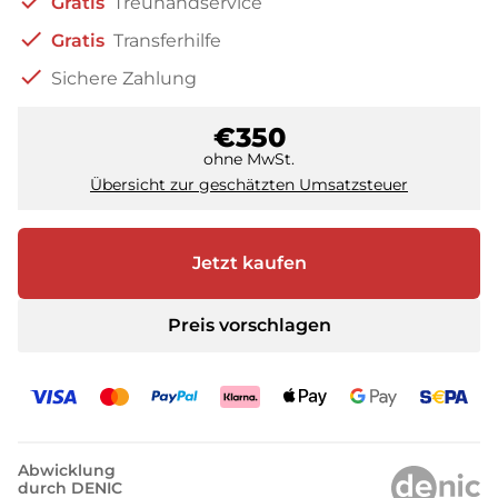
check
Gratis
Treuhandservice
check
Gratis
Transferhilfe
check
Sichere Zahlung
€350
ohne MwSt.
Übersicht zur geschätzten Umsatzsteuer
Jetzt kaufen
Preis vorschlagen
Abwicklung
durch DENIC